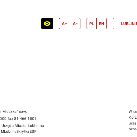
A+
A-
PL
EN
LUBLIN.
gi Mieszkańców:
W ce
Korz
1000 fax 81 466 1001
urzą
i Urzędu Miasta Lublin na
prze
UMLublin/SkrytkaESP