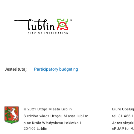
Jesteś tutaj:
Participatory budgeting
© 2021 Urząd Miasta Lublin
Biuro Obsłu
Siedziba władz Urzędu Miasta Lublin:
tel. 81 466 
plac Króla Władysława Łokietka 1
Adres skrytk
20-109 Lublin
ePUAP to: /