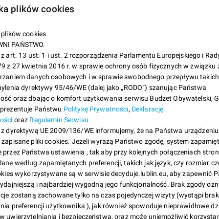
go przeznaczono 14,7 mln zł.
yka plików cookies
syfikowane są w dwóch kategoriach: dzielnicowe i ogólno
 plików cookies
NI PAŃSTWO.
które w sposób szczególny służą mieszkankom i mieszkańcom danej dzielnicy. Ich w
z art. 13 ust. 1 i ust. 2 rozporządzenia Parlamentu Europejskiego i Rad
rzystana w każdej dzielnicy, o ile projekty we wszystkich dzielnicach będą złożon
9 z 27 kwietnia 2016 r. w sprawie ochrony osób fizycznych w związku 
rócą do puli ogólnomiejskiej. Projekty dzielnicowe mogą mieć charakter przede wsz
rzaniem danych osobowych i w sprawie swobodnego przepływu takic
wy czy remontu;
hylenia dyrektywy 95/46/WE (dalej jako „RODO”) szanując Państwa
trzeb mieszkanek i mieszkańców więcej niż jednej dzielnicy lub miejsce ich realizac
ość oraz dbając o komfort użytkowania serwisu Budżet Obywatelski,
w. „miękkie”, które nie przewidują realizacji inwestycji, cz
prezentuje Państwu
Politykę Prywatności
,
Deklarację
ości
oraz
Regulamin Serwisu
.
 kulturalnych, sportowych czy animacji społecznej. Ich w
 z dyrektywą UE 2009/136/WE informujemy, że na Państwa urządzeniu
zł.
 zapisane pliki cookies. Jeżeli wyrażą Państwo zgodę, system zapamię
 „twarde”, czyli projekty o zasięgu oddziaływania wykra
 przez Państwa ustawienia , tak aby przy kolejnych połączeniach stron
ksymalna wartość projektu ogólnomiejskiego nie może p
ane według zapamiętanych preferencji, takich jak język, czy rozmiar cz
e 2 zadania inwestycyjne, przez co rozumie się przed
ookies wykorzystywane są w serwisie decyduje.lublin.eu, aby zapewnić 
ydajniejszą i najbardziej wygodną jego funkcjonalność. Brak zgody ozn
arówno pod względem lokalizacji, jak i przeznaczenia, 
ncje zostaną zachowane tylko na czas pojedynczej wizyty (wystąpi brak
o celu. Na przykład remont 2 sąsiadujących ulic będzie
nia preferencji użytkownika ), jak również spowoduje nieprawidłowe dz
mont 2 ulic w różnych lokalizacjach, to już 2 odrębne z
w uwierzytelniania i bezpieczeństwa, oraz może uniemożliwić korzystan