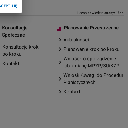
KCEPTUJĘ
Liczba odwiedzin strony: 1544
Konsultacje
Planowanie Przestrzenne
Społeczne
chevron_right
Aktualności
Konsultacje krok
chevron_right
Planowanie krok po kroku
right
po kroku
Wniosek o sporządzenie
chevron_right
right
Kontakt
lub zmianę MPZP/SUiKZP
Wnioski/uwagi do Procedur
chevron_right
Planistycznych
chevron_right
Kontakt