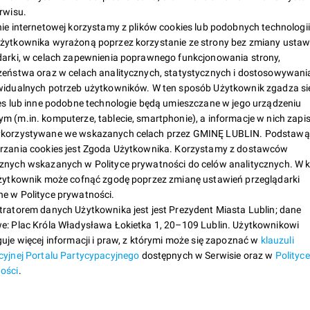
worzenia wyłącznie dokumentacji.
rwisu.
ie internetowej korzystamy z plików cookies lub podobnych technologii
żytkownika wyrażoną poprzez korzystanie ze strony bez zmiany ustaw
n.eu/budzetobywatelski
w zakładce „Budżet Obywatelski 
darki, w celach zapewnienia poprawnego funkcjonowania strony,
raz
Cennik miejski
. Zawiera on orientacyjne koszty rze
zeństwa oraz w celach analitycznych, statystycznych i dostosowywani
e na podstawie podobnych realizacji w poprzednim rok
widualnych potrzeb użytkowników. W ten sposób Użytkownik zgadza się
projektów do Budżetu Obywatelskiego z zastrzeżeniem, 
ies lub inne podobne technologie będą umieszczane w jego urządzeniu
m (m.in. komputerze, tablecie, smartphonie), a informacje w nich zapi
ci od lokalizacji oraz warunków rynkowych.
korzystywane we wskazanych celach przez GMINĘ LUBLIN. Podstawą
rzania cookies jest Zgoda Użytkownika. Korzystamy z dostawców
gą uzyskać pomoc przy pisaniu wniosku osobiście w Biurz
znych wskazanych w Polityce prywatności do celów analitycznych. W 
anym przy ul. Gilasa 3 (I piętro pok 107), dzwoniąc na n
Użytkownik może cofnąć zgodę poprzez zmianę ustawień przeglądarki
zinach 8.00-15.00 lub pisząc na adres mail: obywatelski
e w Polityce prywatności.
tratorem danych Użytkownika jest jest Prezydent Miasta Lublin; dane
e: Plac Króla Władysława Łokietka 1, 20–109 Lublin. Użytkownikowi
y na
spotkania informacyjne
w terminach:
uje więcej informacji i praw, z którymi może się zapoznać w
klauzuli
os: Przestrzeń Młodych, Al. Racławickie 33;
cyjnej Portalu Partycypacyjnego
dostępnych w Serwisie oraz w
Polityce
estrzeń młodych Hej!, ul. Peowiaków 11;
prostu Fajne Miejsce!: Przestrzeń Młodych, ul. Jana Sawy 5;
ości
.
bab, ul. Krakowskie Przedmieście 39;
ica Labiryntu: Przestrzeń Młodych, ul. Popiełuszki 5;
strzeń Młodych: Prusa 2, ul. Prusa 2.