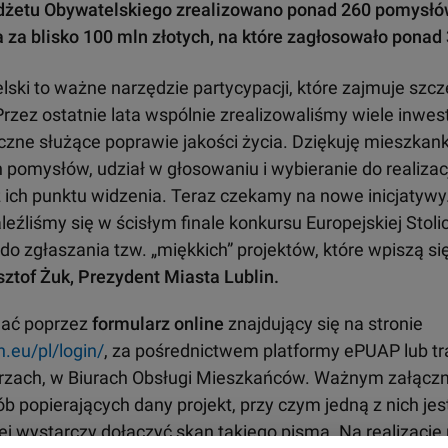
udżetu Obywatelskiego zrealizowano ponad 260 pomysłó
za blisko 100 mln złotych, na które zagłosowało ponad 
ski to ważne narzędzie partycypacji, które zajmuje szcz
rzez ostatnie lata wspólnie zrealizowaliśmy wiele inwest
eczne służące poprawie jakości życia. Dziękuję mieszk
 pomysłów, udział w głosowaniu i wybieranie do realizac
 ich punktu widzenia. Teraz czekamy na nowe inicjatywy. 
eźliśmy się w ścisłym finale konkursu Europejskiej Stoli
do zgłaszania tzw. „miękkich” projektów, które wpiszą si
sztof Żuk, Prezydent Miasta Lublin.
dać poprzez
formularz online
znajdujący się na stronie
n.eu/pl/login/
, za pośrednictwem platformy ePUAP lub tr
zach, w Biurach Obsługi Mieszkańców. Ważnym załączni
sób popierających dany projekt, przy czym jedną z nich jes
ej wystarczy dołączyć skan takiego pisma. Na realizację 