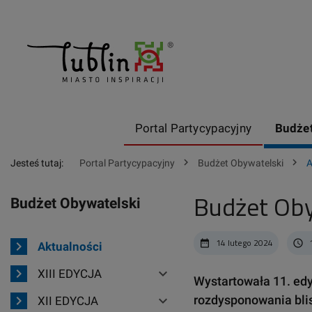
Portal Partycypacyjny
Budżet
chevron_right
chevron_right
Jesteś tutaj:
Portal Partycypacyjny
Budżet Obywatelski
A
Budżet Oby
Budżet Obywatelski
14 lutego 2024
date_range
access_time
chevron_right
Aktualności
chevron_right
expand_more
XIII EDYCJA
Wystartowała 11. edy
chevron_right
expand_more
rozdysponowania blis
XII EDYCJA