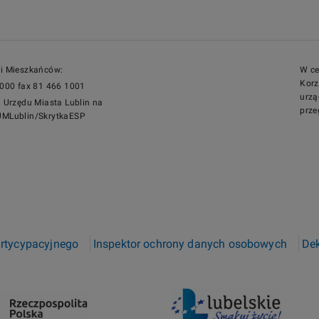
gi Mieszkańców:
W ce
Korz
1000 fax 81 466 1001
urzą
i Urzędu Miasta Lublin na
prze
UMLublin/SkrytkaESP
artycypacyjnego
Inspektor ochrony danych osobowych
Dek