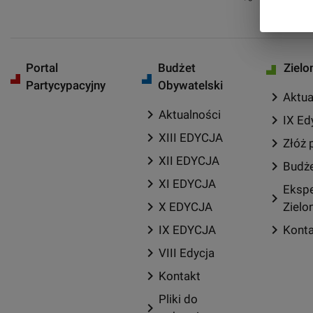
Portal
Budżet
Zielo
Partycypacyjny
Obywatelski
chevron_right
Aktua
chevron_right
Aktualności
chevron_right
IX Ed
chevron_right
XIII EDYCJA
chevron_right
Złóż 
chevron_right
XII EDYCJA
chevron_right
Budże
chevron_right
XI EDYCJA
Ekspe
chevron_right
chevron_right
X EDYCJA
Zielo
chevron_right
chevron_right
IX EDYCJA
Kont
chevron_right
VIII Edycja
chevron_right
Kontakt
Pliki do
chevron_right