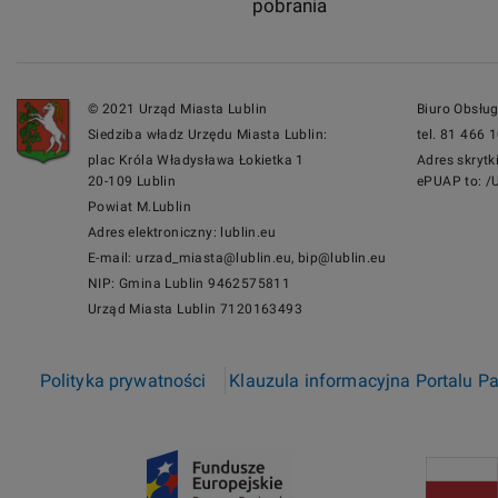
pobrania
© 2021 Urząd Miasta Lublin
Biuro Obsłu
Siedziba władz Urzędu Miasta Lublin:
tel. 81 466 
plac Króla Władysława Łokietka 1
Adres skrytk
20-109 Lublin
ePUAP to: /
Powiat M.Lublin
Adres elektroniczny: lublin.eu
E-mail: urzad_miasta@lublin.eu, bip@lublin.eu
NIP: Gmina Lublin 9462575811
Urząd Miasta Lublin 7120163493
Polityka prywatności
Klauzula informacyjna Portalu P