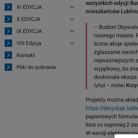
wszystkich edycji B
chevron_right
expand_more
XI EDYCJA
mieszkańców Lublina 
chevron_right
expand_more
X EDYCJA
– Budżet Obywatel
chevron_right
expand_more
IX EDYCJA
naszego miasta. P
chevron_right
expand_more
VIII Edycja
liczne akcje społ
zgłaszanie swoich
chevron_right
Kontakt
najważniejszych z
chevron_right
Pliki do pobrania
wyjątkowy, bo znal
doskonała okazja 
tytuł – mówi
Krzy
Projekty można skła
https://decyduje.lubli
papierowych formular
lista co najmniej 2 o
W wersji elektroniczn