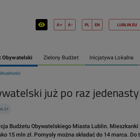
A+
A-
PL
EN
LUBLIN.EU
 Obywatelski
Zielony Budżet
Inicjatywa Lokalna
ktualności
watelski już po raz jedenasty
14:27
cja Budżetu Obywatelskiego Miasta Lublin. Mieszkanki
ko 15 mln zł. Pomysły można składać do 14 marca. Do 