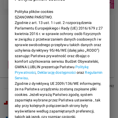
Polityka plików cookies
SZANOWNI PAŃSTWO.
Zgodnie z art. 13 ust. 1 i ust. 2 rozporządzenia
Składanie wniosku
Parlamentu Europejskiego i Rady (UE) 2016/679 z 27
kwietnia 2016 r. w sprawie ochrony osób fizycznych
w związku z przetwarzaniem danych osobowych i w
Wypełnij wniosek, aby podzielić się z nami
sprawie swobodnego przepływu takich danych oraz
opinią:
uchylenia dyrektywy 95/46/WE (dalej jako „RODO”)
szanując Państwa prywatność oraz dbając o
komfort użytkowania serwisu Budżet Obywatelski,
WYPEŁNIJ WNIOSEK
GMINA LUBLIN prezentuje Państwu
Politykę
Prywatności
,
Deklarację dostępności
oraz
Regulamin
Serwisu
.
Zgodnie z dyrektywą UE 2009/136/WE informujemy,
Liczba odwiedzin strony: 3392
że na Państwa urządzeniu zostaną zapisane pliki
cookies. Jeżeli wyrażą Państwo zgodę, system
zapamięta wybrane przez Państwa ustawienia , tak
Portal Partycypacyjny
aby przy kolejnych połączeniach strony były
wyświetlane według zapamiętanych preferencji,
takich jak język, czy rozmiar czcionki.
Budżet Obywatelski