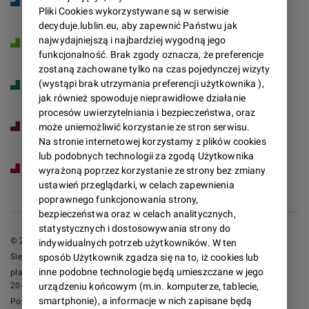
Pliki Cookies wykorzystywane są w serwisie
decyduje.lublin.eu, aby zapewnić Państwu jak
Zielony Budżet
najwydajniejszą i najbardziej wygodną jego
funkcjonalność. Brak zgody oznacza, że preferencje
zostaną zachowane tylko na czas pojedynczej wizyty
Inicjatywa Lokalna
(wystąpi brak utrzymania preferencji użytkownika ),
jak również spowoduje nieprawidłowe działanie
procesów uwierzytelniania i bezpieczeństwa, oraz
Konsultacje Społeczne
może uniemożliwić korzystanie ze stron serwisu.
Na stronie internetowej korzystamy z plików cookies
lub podobnych technologii za zgodą Użytkownika
Planowanie Przestrzenne
wyrażoną poprzez korzystanie ze strony bez zmiany
ustawień przeglądarki, w celach zapewnienia
poprawnego funkcjonowania strony,
bezpieczeństwa oraz w celach analitycznych,
statystycznych i dostosowywania strony do
© 2021 Urząd Miasta Lublin
indywidualnych potrzeb użytkowników. W ten
sposób Użytkownik zgadza się na to, iż cookies lub
Siedziba władz Urzędu Miasta Lublin:
inne podobne technologie będą umieszczane w jego
plac Króla Władysława Łokietka 1
urządzeniu końcowym (m.in. komputerze, tablecie,
20-109 Lublin
smartphonie), a informacje w nich zapisane będą
Powiat M.Lublin