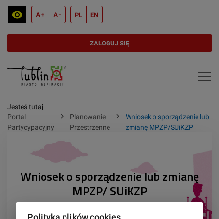
A+
A-
PL
EN
ZALOGUJ SIĘ
Jesteś tutaj:
chevron_right
chevron_right
Portal
Planowanie
Wniosek o sporządzenie lub
Partycypacyjny
Przestrzenne
zmianę MPZP/SUiKZP
Wniosek o sporządzenie lub zmianę
MPZP/ SUiKZP
Polityka plików cookies