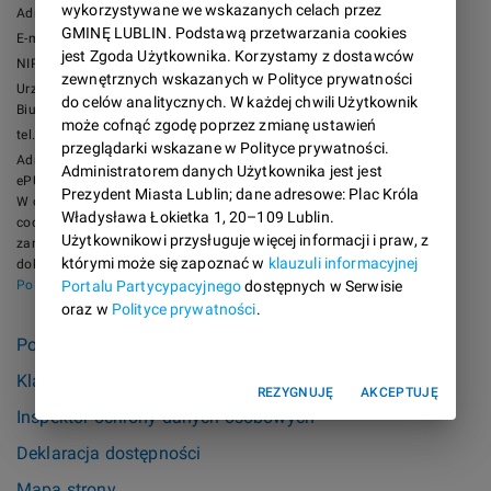
wykorzystywane we wskazanych celach przez
Adres elektroniczny: lublin.eu
GMINĘ LUBLIN. Podstawą przetwarzania cookies
E-mail: urzad_miasta@lublin.eu, bip@lublin.eu
jest Zgoda Użytkownika. Korzystamy z dostawców
NIP: Gmina Lublin 9462575811
zewnętrznych wskazanych w Polityce prywatności
Urząd Miasta Lublin 7120163493
do celów analitycznych. W każdej chwili Użytkownik
Biuro Obsługi Mieszkańców:
może cofnąć zgodę poprzez zmianę ustawień
tel. 81 466 1000 fax 81 466 1001
przeglądarki wskazane w Polityce prywatności.
Adres skrytki Urzędu Miasta Lublin na
Administratorem danych Użytkownika jest jest
ePUAP to: /UMLublin/SkrytkaESP
Prezydent Miasta Lublin; dane adresowe: Plac Króla
W celu świadczenia usług na najwyższym poziomie stosujemy pliki
Władysława Łokietka 1, 20–109 Lublin.
cookies. Korzystanie z serwisu lublin.eu oznacza, że będą one
Użytkownikowi przysługuje więcej informacji i praw, z
zamieszczane w Twoim urządzeniu. W każdym momencie możesz
którymi może się zapoznać w
klauzuli informacyjnej
dokonać zmiany ustawień Twojej przeglądarki. Więcej informacji w
Portalu Partycypacyjnego
dostępnych w Serwisie
Polityce prywatności
.
oraz w
Polityce prywatności
.
Polityka prywatności
Klauzula informacyjna Portalu Partycypacyjnego
REZYGNUJĘ
AKCEPTUJĘ
Inspektor ochrony danych osobowych
Deklaracja dostępności
Mapa strony